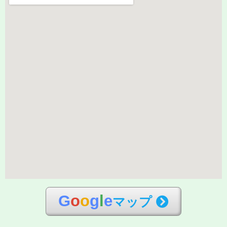
G
o
o
g
l
e
マップ