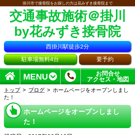
掛川市で接骨院をお探しの方は花みずき接骨院まで
交通事故施術＠掛川
by花みずき接骨院
西掛川駅徒歩2分
駐車場無料4台
要予約
お問合せ
MENU
アクセス・地図
トップ
ブログ
ホームページをオープンしまし
た！
ホームページをオープンしまし
た！