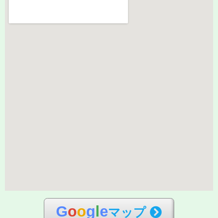
G
o
o
g
l
e
マップ