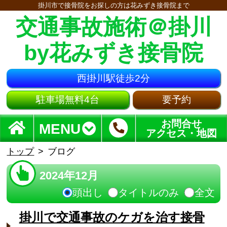
掛川市で接骨院をお探しの方は花みずき接骨院まで
交通事故施術＠掛川
by花みずき接骨院
西掛川駅徒歩2分
駐車場無料4台
要予約
お問合せ
MENU
アクセス・地図
トップ
ブログ
2024年12月
頭出し
タイトルのみ
全文
掛川で交通事故のケガを治す接骨