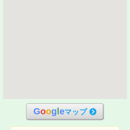
G
o
o
g
l
e
マップ