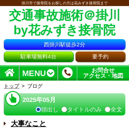
掛川市で接骨院をお探しの方は花みずき接骨院まで
交通事故施術＠掛川
by花みずき接骨院
西掛川駅徒歩2分
駐車場無料4台
要予約
お問合せ
MENU
アクセス・地図
トップ
ブログ
2025年05月
頭出し
タイトルのみ
全文
大事なこと